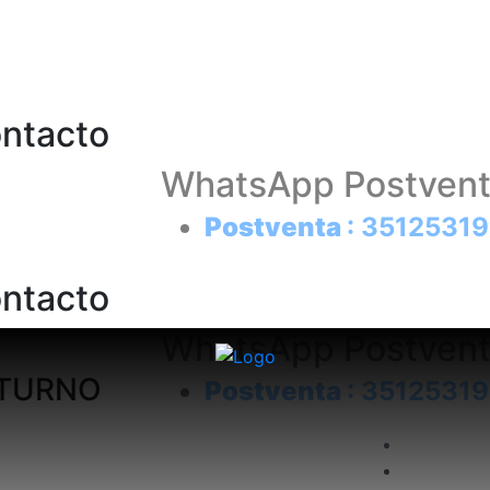
ontacto
WhatsApp Postven
Postventa
: 3512531
ontacto
WhatsApp Postven
 TURNO
Postventa
: 3512531