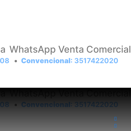
ta
WhatsApp Venta Comercial
908
Convencional
: 3517422020
ta
WhatsApp Venta Comercial
908
Convencional
: 3517422020