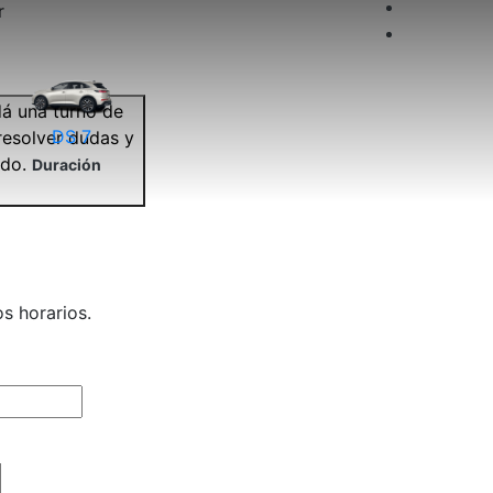
r
á una turno de
DS 7
resolver dudas y
do.
Duración
os horarios.