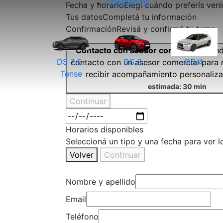
CONTACTO
Fecha y horario
Elegí cuándo preferís veni
Tus datos
Completá tu información
Confirmación
Revisá y confirmá tu turno
Contacto con asesor comercial
Agend
DS 7 E-
DS 3
DS 4
contacto con un asesor comercial para 
Tense
recibir acompañamiento personaliza
estimada: 30 min
Continuar
Horarios disponibles
Seleccioná un tipo y una fecha para ver l
Volver
Continuar
Nombre y apellido
Email
Teléfono