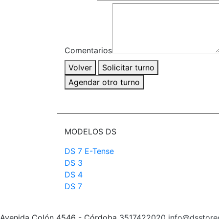
Comentarios
Volver
Solicitar turno
Agendar otro turno
MODELOS DS
DS 7 E-Tense
DS 3
DS 4
DS 7
Avenida Colón 4546 - Córdoba
3517422020
info@dsstor